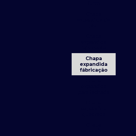
ferro
Chapa
expandida de
piso
Chapa
expandida
fabricante
Chapa
expandida
fábricação
Chapa
expandida
para fachada
Chapa
expandida
quadrada
Chapa
expandida