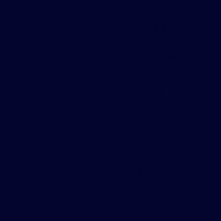
preço
Gradil de
proteção
preço
Gradil de ferro
preço
Onde comprar
gradil em sp
Fábrica de
gradil
Chapa
expandida aço
galvanizado
Chapa
expandida aço
inox
Chapa
expandida de