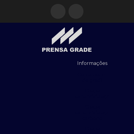
Informações
Cercamento
de gradil
Chapa
expandida aço
Chapa
expandida aço
carbono
Chapa