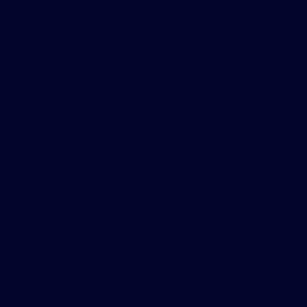
Gradil rigido
modular
Gradil tipo
orsometal
Gradil tipo
parque
Gradil tipo
parque pmsp
Grampo de
fixação para
grade de piso
Montagem de
gradil
Onde comprar
gradil
Piso gradeado