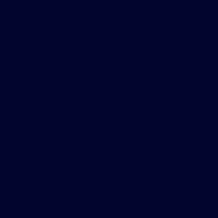
Grade metálica
para piso
Grade metálica
preço
Grade para
fechamento
Grade para
fechamento
de area
Grade piso
galvanizada
Grade piso
galvanizada
preço
Gradil barra
chata preço
Gradil cet