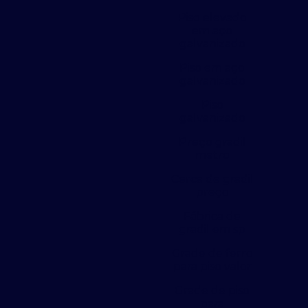
Piso elevado
em aço
galvanizado
Piso em aço
galvanizado
Piso
galvanizado
Preço gradil
metro
Cerca de gradil
preço
Fábrica de
gradil em sp
Grade de ferro
para piso valor
Grade de piso
para