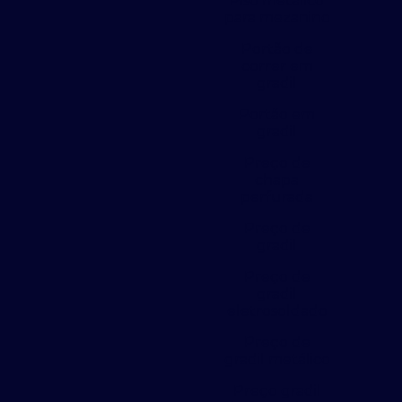
Piso metálico
para mezanino
Portão de
correr em
gradil
Portão em
gradil
Preço de
chapa
perfurada
Preço de
gradil
Preço de
gradil
eletrosoldado
Preço de
gradil metálico
Preço gradil