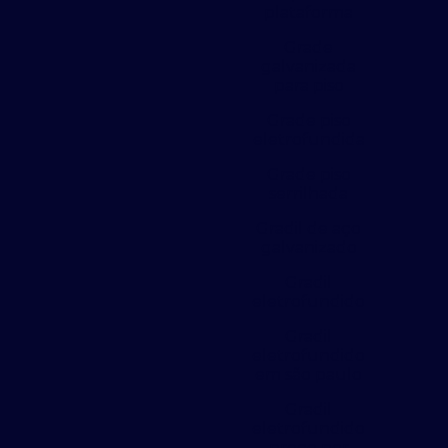
plataforma
Grade
galvanizada
para piso
Grade piso
eletrofundida
Grade piso
serrilhada
Gradil de aço
galvanizado
Gradil
eletrofundido
Gradil
eletrofundido
em são paulo
Gradil
eletrofundido
preço por