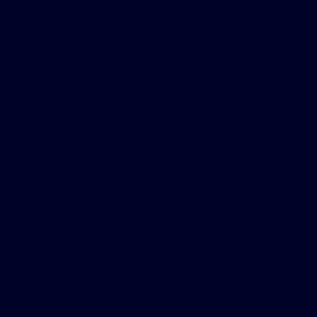
de ferro chato
Chapa
perfurada
quadrada inox
Grade de piso
Grade
eletrofundida
Gradil com
pintura
eletrostática
Gradil preço
m2
Gradil valor
Grampo
fixação gradil
Painel
eletrofundido