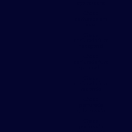
aço carbono
Chapa
perfurada em
inox
Chapa
perfurada furo
hexagonal
Chapa
perfurada furo
quadrado
Chapa
perfurada furo
redondo
Chapa
perfurada
galvanizada
Chapa
perfurada