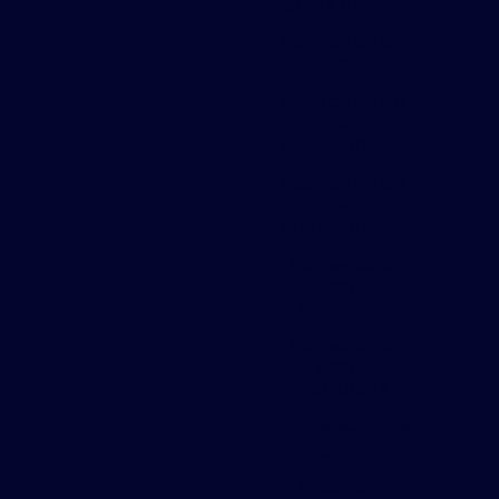
grade de piso
Fabricante de
gradil
Fabricante de
gradil
eletrofundido
Fabricante de
gradil
eletrosoldado
Fornecedor
chapa
expandida
Fornecedor
chapa
perfurada
Fornecedor de
gradil
Grade aço