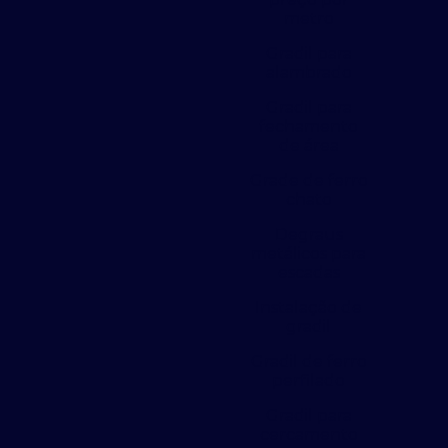
metro
Gradil para
alambrado
Gradil para
fechamento
de área
Grade de ferro
chato
Degraus
metálicos para
escadas
Instalação de
gradil
Gradil de ferro
perfilado
Gradil para
cercamento