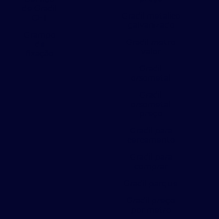
de Gradil
Gradil metalico
CET
galvanizado
Grampo
Gradil metro
de
valor
fixação
Gradil
orsometal
Gradil
orsometal
preço
Gradil para
cercamento
Gradil para
comprar
Gradil parque
Gradil preço
por metro