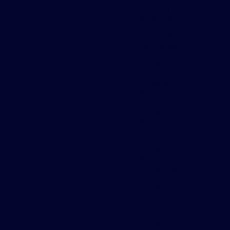
Gradil de ferro
galvanizado
Gradil de ferro
tipo pmsp
Gradil
eletrofundido
malha
65x132mm
Gradil
eletrofundido
preço
Gradil
eletrofundido
tipo orsometal
Gradil
eletrofundido
valor
Gradil