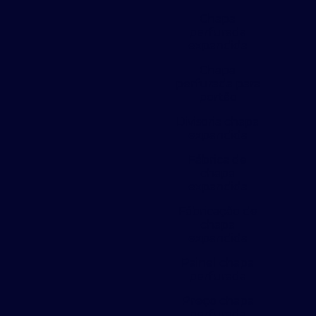
Chapa
perfurada
expandida
Chapa
perfurada para
portão
Divisoria chapa
expandida
Fábrica de
chapa
expandida
Fábricação de
chapa
expandida
Painel chapa
perfurada
Preço chapa
perfurada