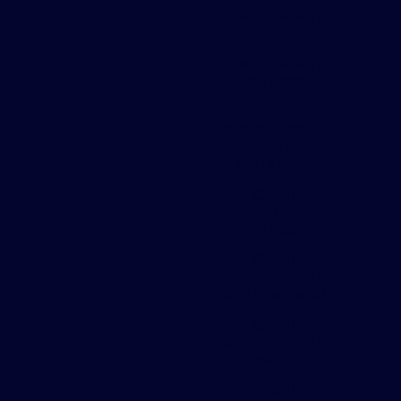
Gradil de ferro
galvanizado
Gradil de ferro
tipo pmsp
Gradil
eletrofundido
malha
65x132mm
Gradil
eletrofundido
preço
Gradil
eletrofundido
tipo orsometal
Gradil
eletrofundido
valor
Gradil