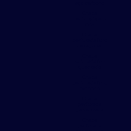
aço carbono
Chapa
perfurada em
inox
Chapa
perfurada furo
hexagonal
Chapa
perfurada furo
quadrado
Chapa
perfurada furo
redondo
Chapa
perfurada
galvanizada
Chapa
perfurada