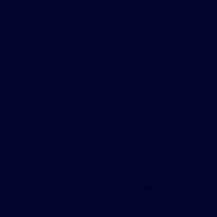
Piso elevado
em aço
galvanizado
Piso em aço
galvanizado
Piso
galvanizado
Preço gradil
metro
Cerca de gradil
preço
Fábrica de
gradil em sp
Grade de ferro
para piso valor
Grade de piso
para