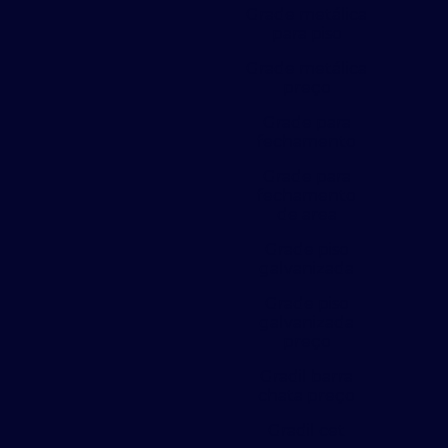
Grade metálica
para piso
Grade metálica
preço
Grade para
fechamento
Grade para
fechamento
de area
Grade piso
galvanizada
Grade piso
galvanizada
preço
Gradil barra
chata preço
Gradil cet