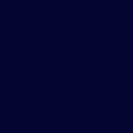
preço
Gradil de
proteção
preço
Gradil de ferro
preço
Onde comprar
gradil em sp
Fábrica de
gradil
Chapa
expandida aço
galvanizado
Chapa
expandida aço
inox
Chapa
expandida de