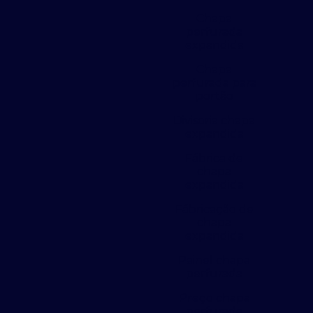
Chapa
perfurada
expandida
Chapa
perfurada para
portão
Divisoria chapa
expandida
Fábrica de
chapa
expandida
Fábricação de
chapa
expandida
Painel chapa
perfurada
Preço chapa
perfurada