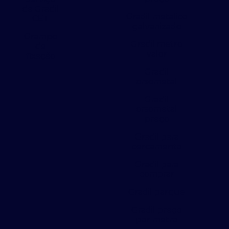
de Gradil
Gradil metalico
CET
galvanizado
Grampo
Gradil metro
de
valor
fixação
Gradil
orsometal
Gradil
orsometal
preço
Gradil para
cercamento
Gradil para
comprar
Gradil parque
Gradil preço
por metro