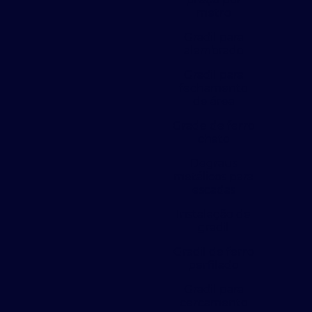
metro
Gradil para
alambrado
Gradil para
fechamento
de área
Grade de ferro
chato
Degraus
metálicos para
escadas
Instalação de
gradil
Gradil de ferro
perfilado
Gradil para
cercamento