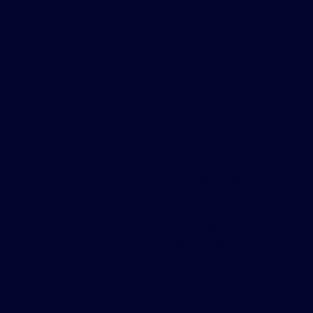
Piso metálico
para mezanino
Portão de
correr em
gradil
Portão em
gradil
Preço de
chapa
perfurada
Preço de
gradil
Preço de
gradil
eletrosoldado
Preço de
gradil metálico
Preço gradil