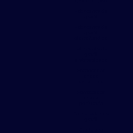
grade de piso
Fabricante de
gradil
Fabricante de
gradil
eletrofundido
Fabricante de
gradil
eletrosoldado
Fornecedor
chapa
expandida
Fornecedor
chapa
perfurada
Fornecedor de
gradil
Grade aço