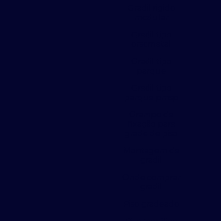
Gradil rigido
modular
Gradil tipo
orsometal
Gradil tipo
parque
Gradil tipo
parque pmsp
Grampo de
fixação para
grade de piso
Montagem de
gradil
Onde comprar
gradil
Piso gradeado