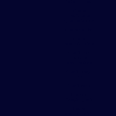
de ferro chato
Chapa
perfurada
quadrada inox
Grade de piso
Grade
eletrofundida
Gradil com
pintura
eletrostática
Gradil preço
m2
Gradil valor
Grampo
fixação gradil
Painel
eletrofundido