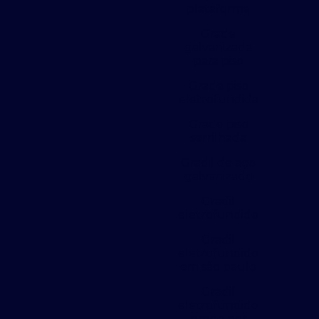
plataforma
Grade
galvanizada
para piso
Grade piso
eletrofundida
Grade piso
serrilhada
Gradil de aço
galvanizado
Gradil
eletrofundido
Gradil
eletrofundido
em são paulo
Gradil
eletrofundido
preço por