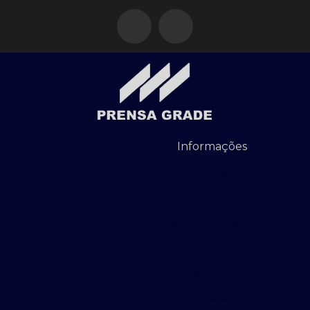
Informações
Cercamento
de gradil
Chapa
expandida aço
Chapa
expandida aço
carbono
Chapa