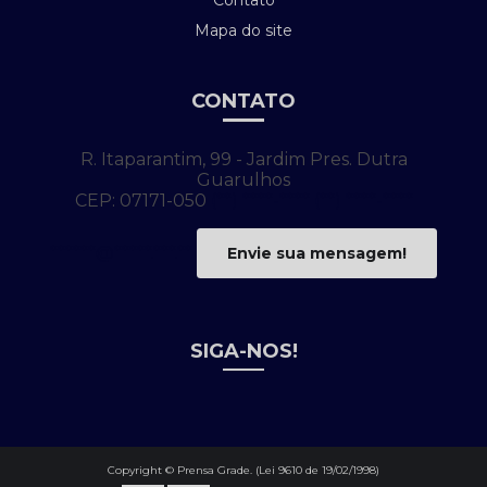
Contato
Mapa do site
CONTATO
R. Itaparantim, 99 - Jardim Pres. Dutra
Guarulhos
CEP: 07171-050
(**) ****-****
(**) ****-****
******@*****.***.**
Envie sua mensagem!
SIGA-NOS!
Copyright © Prensa Grade. (Lei 9610 de 19/02/1998)