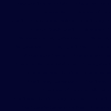
Preço gradil de ferro chato
Chapa perfurada 
Grade de piso
Grade eletrofundi
Gradil com pintura eletrostática
Gradil preço 
Grampo fixação gradil
Painel eletrof
Piso elevado em aço galvanizado
Piso em aç
Piso galvanizado
Preço gradil metro
Cerca 
Fábrica de gradil em sp
Grade de ferro par
Grade de piso para plataforma
Grade galvani
Grade piso eletrofundida
Grade piso se
Gradil de aço galvanizado
Gradil eletr
Gradil eletrofundido em são paul
Gradil eletrofundido preço por metro
Gradil 
Gradil para fechamento de área
Grade de 