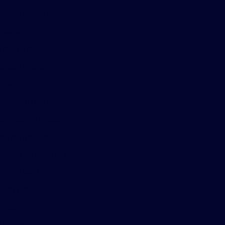
das galvanizadas
lcadas
 perfurada
 expandidas
radil
pa perfurada
e grade de piso
letrofundido
chapa expandida
 de gradil
alvanizada
carbono
eletrosoldada