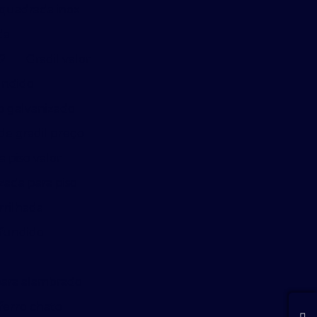
quadrada inox
da
m2
Gradil valor
undido
o galvanizado
de gradil preço
a piso valor
zada para piso
rrilhada
ofundido
o
para alambrado
ferro chato