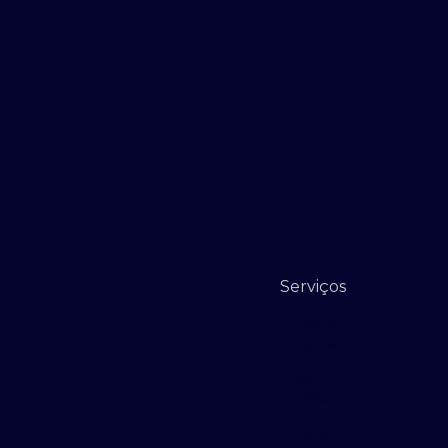
Serviços
Gradil
Prensa
Grade de
Piso
Degraus