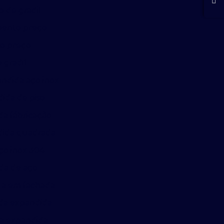
o de gradil
mento preço
ro preço
 gradil
ndida aço inox
ida de piso
a fábricação
dida quadrada
ço inox 304
da de aço
da em fachada
da expandida
pa expandida