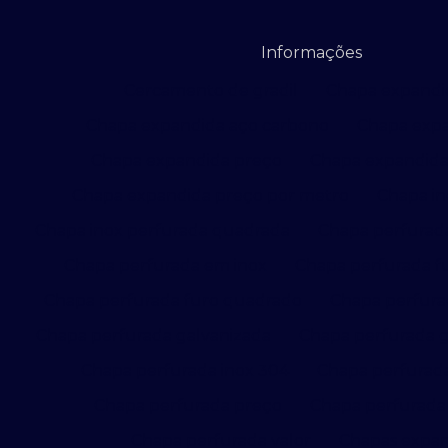
Informações
Cercamento de gradil
Chapa expandi
Chapa expandida aço carbono
Chapa exp
Chapa expandida preço
Chapa expandid
Chapa expandida preço por metro
Chapa in
Chapa inox perfurada quadrada
Chapa perfurad
Chapa perfurada em inox
Chapa perfurada f
Chapa perfurada furo quadrado
Chapa perfura
Chapa perfurada galvanizada
Chapa perfurada g
Chapa perfurada inox 304
Chapa perfurada
Chapa perfurada preço
Chapa perfurada
Chapa perfurada valor
Chapas expan