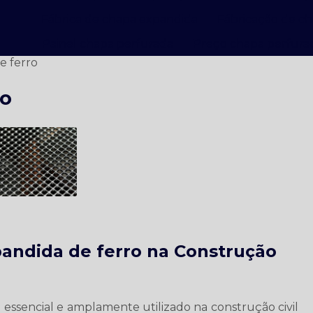
Fábrica de chapa expandida
Fábricação de c
Painel chapa perfurada
Preço chapa perfura
e ferro
ro
andida de ferro na Construção
essencial e amplamente utilizado na construção civil