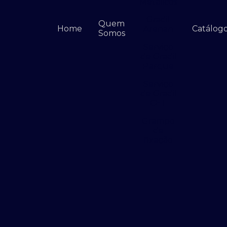
Metálicos
Gradil
Quem
Home
Catálog
Arenan
Somos
Serviço
de Gradil
Parque
Serviço
de Gradil
CET
Grampo
de
fixação