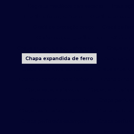
Degraus metálicos para escadas
Instalaçã
Gradil de ferro perfilado
Gradil para cerca
Gradil de proteção preço
Gradil de fer
Onde comprar gradil em sp
Fábrica de
Chapa expandida aço galvanizado
Chapa expa
Chapa expandida de ferro
Chapa expand
Chapa expandida fabricante
Chapa expandid
Chapa expandida para fachada
Chapa expan
Chapa expandida valor
Chapa perfurada a
Chapa perfurada circular
Chapa perfura
Chapa perfurada de aço inox
Chapa perfura
Chapa perfurada estampada
Chapa perfura
Chapa perfurada para portão
Divisoria cha