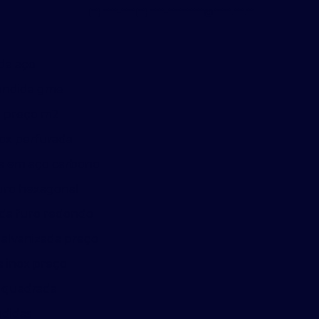
(**) ****-****
(**) ****-****
******@*****.***.**
da aço
andida gme
a preço m2
ox perfurada
a em aço carbono
uro hexagonal
da furo redondo
alvanizada preço
 inox preço
 quadrada
didas