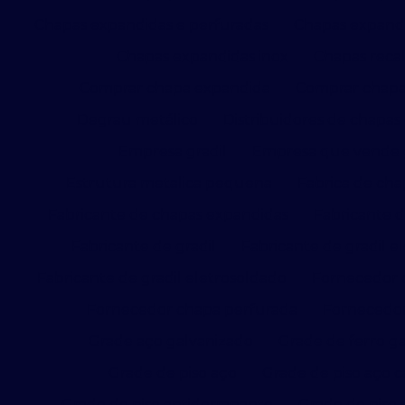
Chapas expandidas e perfuradas
Chapas expandi
Chapas expandidas inox
Chapas reca
Comprar chapa expandida
Comprar chapa
Degrau metálico
Distribuidores de chapas
Empresa gradil
Empresa que vende g
Estrutura metalica pequena
Fabrica de cha
Fabricante de chapas expandidas
Fabricante d
Fabricante de gradil
Fabricante de gradil e
Fabricante de gradil eletrosoldado
Fornecedor 
Fornecedor chapa perfurada
Fornecedor
Grade aço galvanizado
Grade de ferro g
Grade de piso aço
Grade de piso aço 
Grade de piso antiderrapante
Grade de piso 