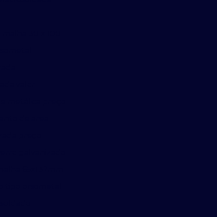
 malha 30 x 100
rsometal
zada
ada valor
e metálica preço
ento de area
izada preço
ferro galvanizado
 malha 65x132mm
o tipo orsometal
osoldado