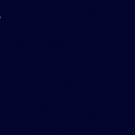
Gradil eletrosoldado preço
Gradil em aço galvanizado eletrofun
o
Gradil em aço galvanizado eletrofundido malh
Gradil fechamento
Gradil fornecedor
Gradil 
Gradil metalico galvanizado
Gradil metro valor
Gradil orsometal preço
Gradil para ce
Gradil para comprar
Gradil parque
Gradil 
Gradil rigido modular
Gradil tipo orsometal
G
Gradil tipo parque pmsp
Grampo de fixação par
Montagem de gradil
Onde comprar gradil
Piso metálico para mezanino
Portão de corr
Portão em gradil
Preço de chapa perfurada
Preço de gradil eletrosoldado
Preço de gra