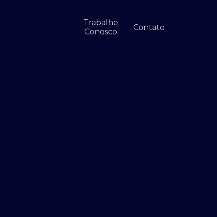
dido
Trabalhe
Contato
Conosco
a 65 x 132 mm
galvanizado preço
Gradil orsometal
rcamento
preço por metro
radil tipo parque
a grade de piso
Piso gradeado
er em gradil
Preço de gradil
dil metálico