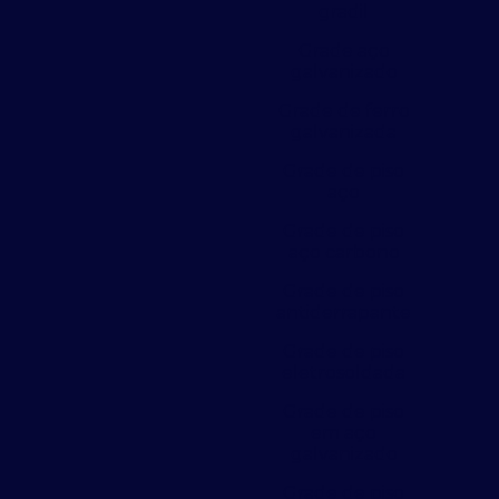
gradil
Grade aço
galvanizado
Grade de ferro
galvanizada
Grade de piso
aço
Grade de piso
aço carbono
Grade de piso
antiderrapante
Grade de piso
eletrosoldada
Grade de piso
em aço
galvanizado
Grade de piso