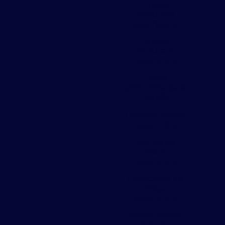
Chapa
perfurada
estampada
Chapa
perfurada
expandida
Chapa
perfurada para
portão
Divisoria chapa
expandida
Fábrica de
chapa
expandida
Fábricação de
chapa
expandida
Painel chapa
perfurada