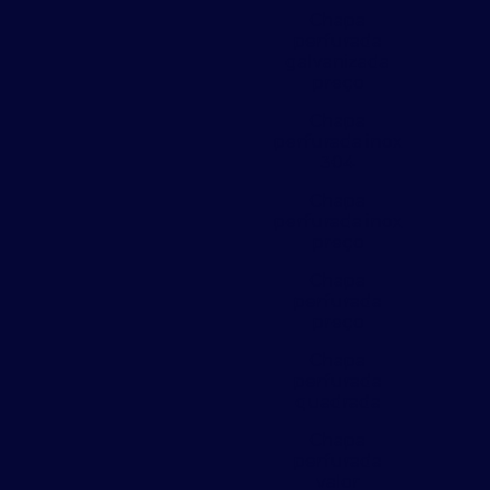
Chapa
perfurada
galvanizada
preço
Chapa
perfurada inox
304
Chapa
perfurada inox
preço
Chapa
perfurada
preço
Chapa
perfurada
quadrada
Chapa
perfurada
valor