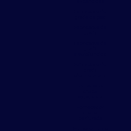
expandidas
Fabricante de
grade de piso
Fabricante de
gradil
Fabricante de
gradil
eletrofundido
Fabricante de
gradil
eletrosoldado
Fornecedor
chapa
expandida
Fornecedor
chapa
perfurada
Fornecedor de