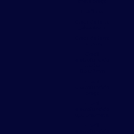
chata preço
Gradil cet
Gradil de ferro
galvanizado
Gradil de ferro
tipo pmsp
Gradil
eletrofundido
malha
65x132mm
Gradil
eletrofundido
preço
Gradil
eletrofundido
tipo orsometal
Gradil
eletrofundido