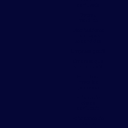
perfurada
Degrau
metálico
Distribuidores
de chapas
expandidas
Empresa gradil
Empresa que
vende gradil
Estrutura
metalica
pequena
Fabrica de
chapa
perfurada
Fabricante de
chapas