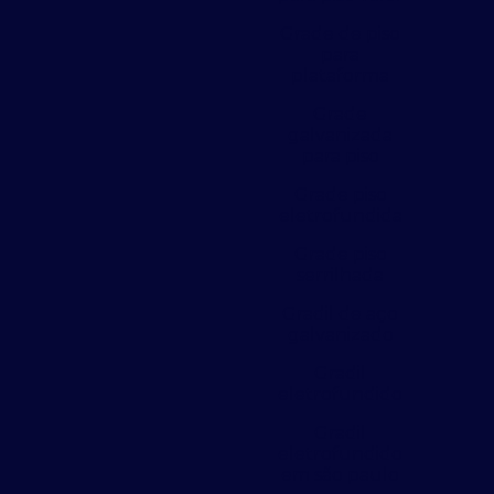
Grade de piso
para
plataforma
Grade
galvanizada
para piso
Grade piso
eletrofundida
Grade piso
serrilhada
Gradil de aço
galvanizado
Gradil
eletrofundido
Gradil
eletrofundido
em são paulo