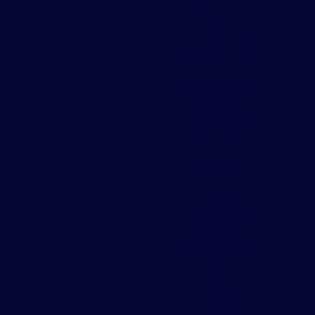
galvanizada a
fogo
Grade de piso
malha 30 x 100
Grade de piso
metálica
Grade de piso
orsometal
Grade de piso
preço
Grade
galvanizada
Grade
galvanizada
preço
Grade
galvanizada