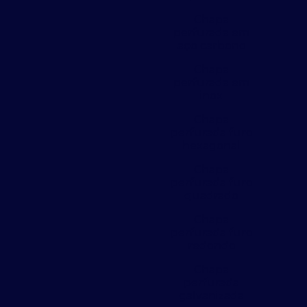
Chapa
perfurada em
aço carbono
Chapa
perfurada em
inox
Chapa
perfurada furo
hexagonal
Chapa
perfurada furo
quadrado
Chapa
perfurada furo
redondo
Chapa
perfurada
galvanizada