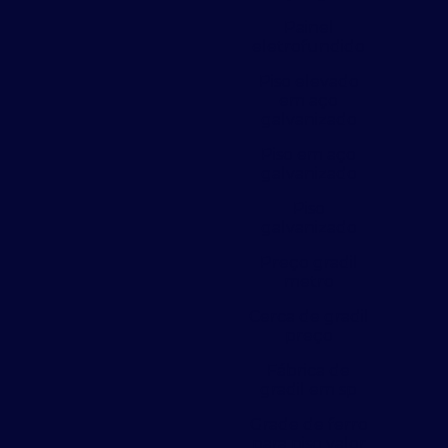
Painel
eletrofundido
Piso elevado
em aço
galvanizado
Piso em aço
galvanizado
Piso
galvanizado
Preço gradil
metro
Cerca de gradil
preço
Fábrica de
gradil em sp
Grade de ferro
para piso valor