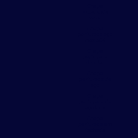
Chapa
expandida
valor
Chapa
perfurada aço
inox 304
Chapa
perfurada
circular
Chapa
perfurada de
aço
Chapa
perfurada de
aço inox
Chapa
perfurada em
fachada