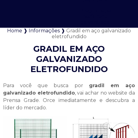
Preço chapa
perfurada
galvanizada
Home ❱
Informações ❱
Gradil em aço galvanizado
eletrofundido
GRADIL EM AÇO
GALVANIZADO
ELETROFUNDIDO
Para você que busca por
gradil em aço
galvanizado eletrofundido
, vai achar no website da
Prensa Grade. Orce imediatamente e descubra a
líder do mercado.