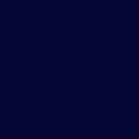
Gradil preço
por metro
Gradil rigido
modular
Gradil tipo
orsometal
Gradil tipo
parque
Gradil tipo
parque pmsp
Grampo de
fixação para
grade de piso
Montagem de
gradil
Onde comprar
gradil