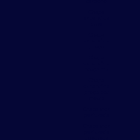
carbono
Chapa
expandida
gme
Chapa
expandida
preço
Chapa
expandida
preço m2
Chapa
expandida
preço por
metro
Chapa inox
perfurada
Chapa inox
perfurada
quadrada