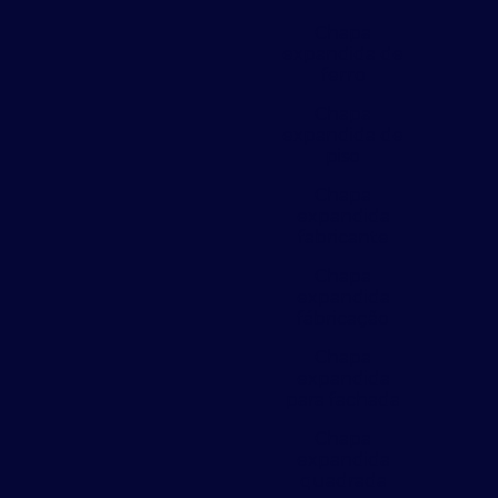
Chapa
expandida de
ferro
Chapa
expandida de
piso
Chapa
expandida
fabricante
Chapa
expandida
fábricação
Chapa
expandida
para fachada
Chapa
expandida
quadrada