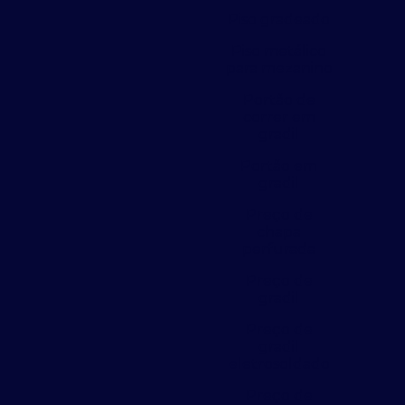
Piso gradeado
Piso metálico
para mezanino
Portão de
correr em
gradil
Portão em
gradil
Preço de
chapa
perfurada
Preço de
gradil
Preço de
gradil
eletrosoldado
Preço de