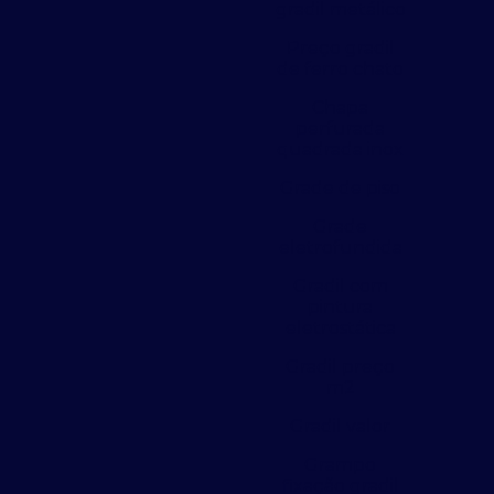
gradil metálico
Preço gradil
de ferro chato
Chapa
perfurada
quadrada inox
Grade de piso
Grade
eletrofundida
Gradil com
pintura
eletrostática
Gradil preço
m2
Gradil valor
Grampo
fixação gradil