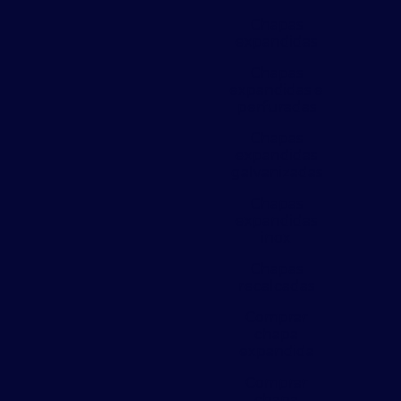
Chapas
expandidas
Chapas
expandidas e
perfuradas
Chapas
expandidas
galvanizadas
Chapas
expandidas
inox
Chapas
recalcadas
Comprar
chapa
expandida
Comprar
chapa