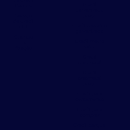
de Gradil
Gradil
Parque
galvanizado
preço
Serviço
de Gradil
Gradil metalico
CET
galvanizado
Grampo
Gradil metro
de
valor
fixação
Gradil
orsometal
Gradil
orsometal
preço
Gradil para
cercamento
Gradil para
comprar
Gradil parque