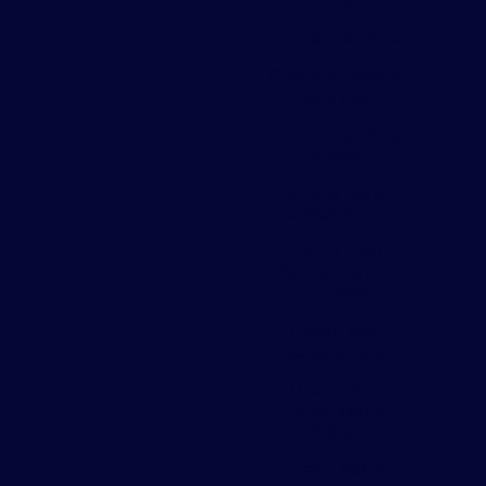
valor
Grade metálica
Grade metálica
para piso
Grade metálica
preço
Grade para
fechamento
Grade para
fechamento
de area
Grade piso
galvanizada
Grade piso
galvanizada
preço
Gradil barra