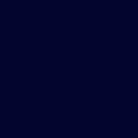
Gradil parque
Gradil preço
por metro
Gradil rigido
modular
Gradil tipo
orsometal
Gradil tipo
parque
Gradil tipo
parque pmsp
Grampo de
fixação para
grade de piso
Montagem de
gradil
Onde comprar