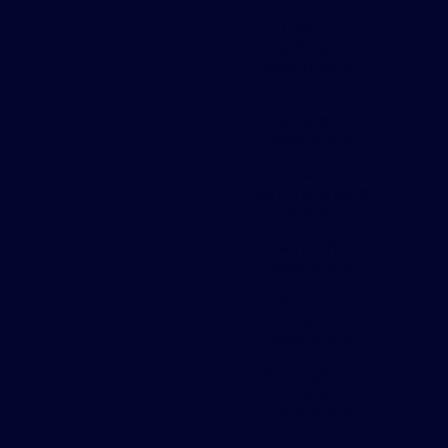
Chapa
perfurada
estampada
Chapa
perfurada
expandida
Chapa
perfurada para
portão
Divisoria chapa
expandida
Fábrica de
chapa
expandida
Fábricação de
chapa
expandida
Painel chapa