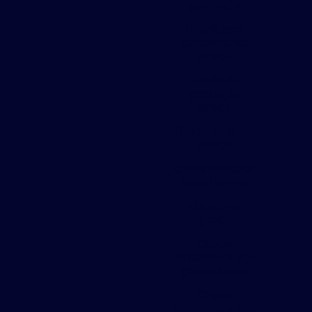
perfilado
Gradil para
cercamento
preço
Gradil de
proteção
preço
Gradil de ferro
preço
Onde comprar
gradil em sp
Fábrica de
gradil
Chapa
expandida aço
galvanizado
Chapa
expandida aço