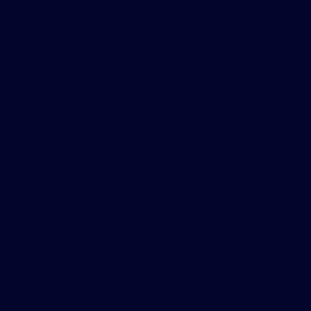
para piso valor
Grade de piso
para
plataforma
Grade
galvanizada
para piso
Grade piso
eletrofundida
Grade piso
serrilhada
Gradil de aço
galvanizado
Gradil
eletrofundido
Gradil
eletrofundido