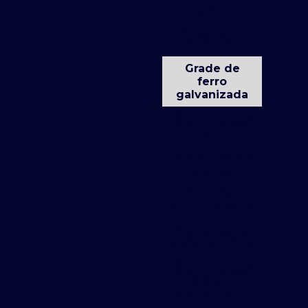
gradil
Grade aço
galvanizado
Grade de
ferro
galvanizada
Grade de piso
aço
Grade de piso
aço carbono
Grade de piso
antiderrapante
Grade de piso
eletrosoldada
Grade de piso
em aço
galvanizado