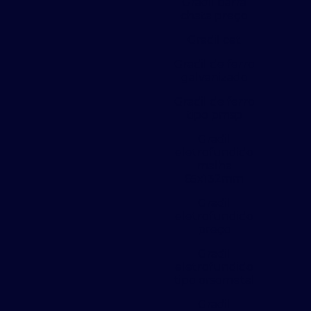
Gradil barra
chata preço
Gradil cet
Gradil de ferro
galvanizado
Gradil de ferro
tipo pmsp
Gradil
eletrofundido
malha
65x132mm
Gradil
eletrofundido
preço
Gradil
eletrofundido
tipo orsometal
Gradil