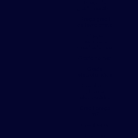
Preço de
gradil metálico
Preço gradil
de ferro chato
Chapa
perfurada
quadrada inox
Grade de piso
Grade
eletrofundida
Gradil com
pintura
eletrostática
Gradil preço
m2
Gradil valor
Grampo