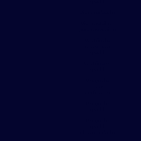
gradil
Piso gradeado
Piso metálico
para mezanino
Portão de
correr em
gradil
Portão em
gradil
Preço de
chapa
perfurada
Preço de
gradil
Preço de
gradil
eletrosoldado