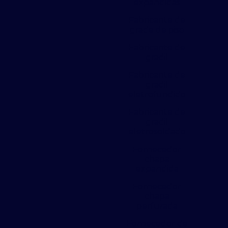
expandidas
Fabricante de
grade de piso
Fabricante de
gradil
Fabricante de
gradil
eletrofundido
Fabricante de
gradil
eletrosoldado
Fornecedor
chapa
expandida
Fornecedor
chapa
perfurada
Fornecedor de