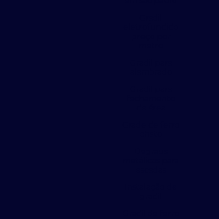
em são paulo
Gradil
eletrofundido
preço por
metro
Gradil para
alambrado
Gradil para
fechamento
de área
Grade de ferro
chato
Degraus
metálicos para
escadas
Instalação de
gradil
Gradil de ferro