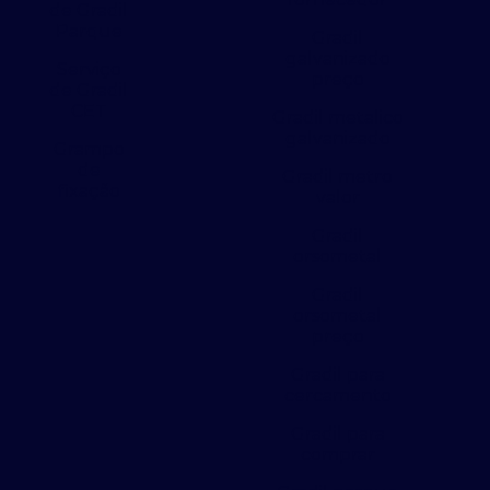
de Gradil
Parque
Gradil
galvanizado
Serviço
preço
de Gradil
CET
Gradil metalico
galvanizado
Grampo
de
Gradil metro
fixação
valor
Gradil
orsometal
Gradil
orsometal
preço
Gradil para
cercamento
Gradil para
comprar