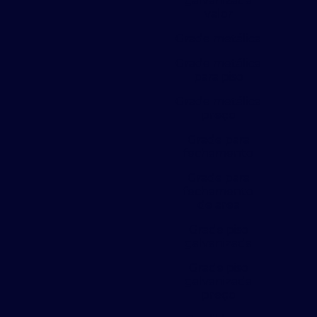
galvanizada
valor
Grade metálica
Grade metálica
para piso
Grade metálica
preço
Grade para
fechamento
Grade para
fechamento
de area
Grade piso
galvanizada
Grade piso
galvanizada
preço